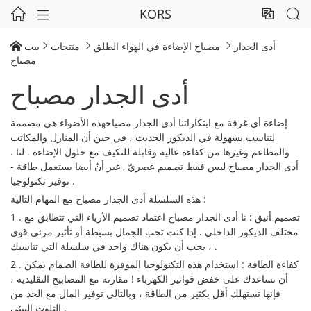
KORS




أدى الجدار
مصباح الإضاءة في الهواء الطلق
منتجات
بيت




مصباح
أدى الجدار مصباح
إضاءة أي غرفة مع ابتكاراتنا أدى الجدار مصباحهذه الأضواء هي مصممة
لتناسب بسهولة في الديكور الحديث ، في حين أن المنازل والمكاتب
والمطاعم وغيرها من كفاءة عالية وقابلة للتكيف مع حلول الإضاءة . لنا .
أدى الجدار مصباح ليس فقط تصميم عصريّ , غير أنّ أيضا يستعمل طاقة -
توفير تكنولوجيا .
هذه السلسلة أدى الجدار مصباح مع المهام التالية :
1 . تصميم أنيق : نا أدى الجدار مصباح اعتماد تصميم الأزياء التي تتطابق مع
مختلف الديكور الداخلي . إذا كنت تحب الجمال بسيطة أو تأثير مرئي قوي
، يجب أن يكون هناك واحد في سلسلة التي تناسبك .
2 . كفاءة الطاقة : استخدام هذه التكنولوجيا الموفرة للطاقة الصمام يمكن
أن تساعدك على خفض فواتير الكهرباء ! مقارنة مع المصابيح التقليدية ،
فإنها تستهلك أقل بكثير من الطاقة ، وبالتالي توفير المال مع الحد من
التلوث البيئي .