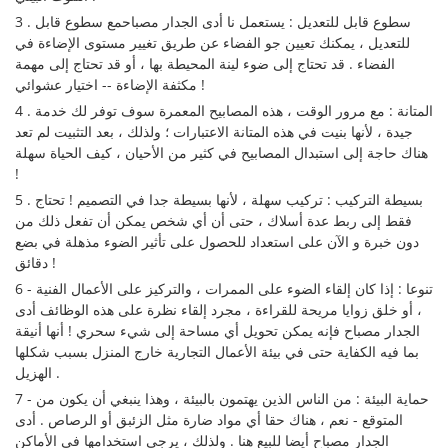
3 . سطوع قابل للتعديل : يستعمل نا أدى الجدار مصباحمع سطوع قابل
للتعديل ، يمكنك تعيين جو الفضاء عن طريق تغيير مستوى الإضاءة في
الفضاء . قد تحتاج إلى ضوء لينة المحيطة بها ، أو قد تحتاج إلى مهمة
مكثفة الإضاءة -- اختيار عشوائي !
4 . المتانة : مع مرور الوقت ، هذه المصابيح المعمرة سوف توفر لك خدمة
جيدة ، لأنها بنيت في هذه المتانة الاعتبارات ؛ ولذلك ، بعد التثبيت لم تعد
هناك حاجة إلى استبدال المصابيح في كثير من الأحيان ، كيف الحياة سهلة
!
5 . بسيطة التركيب : تركيب سهلة ، لأنها بسيطة جدا في التصميم ! تحتاج
فقط إلى ربط عدة أسلاك ، حتى أن أي شخص يمكن أن تفعل ذلك من
دون خبرة و الآن على استعداد للحصول على تأثير الضوء مذهلة في بضع
دقائق !
6 - تنوعا : إذا كان إلقاء الضوء على الممرات ، والتركيز على الأعمال الفنية
، أو خلق زوايا مريحة للقراءة ، مجرد إلقاء نظرة على هذه الوظائف أدى
الجدار مصباح فإنه يمكن تحويل أي مساحة إلى شيء سحري ! أنها أنيقة
بما فيه الكفاية حتى في بيئة الأعمال التجارية خارج المنزل بسبب شكلها
الهزيل .
7 - حماية البيئة : من الناس الذين يهتمون بالبيئة ، وهذا ينبغي أن يكون من
المتوقع - نعم ، هناك حقا أي مواد ضارة مثل الزئبق أو الرصاص . أدى
الجدار مصباح أيضا للبيع هنا . ولذلك ، يرجى استخدامها في الأماكن