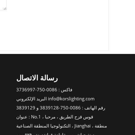
رسالة الاتصال
فاكس : 0086-750-3736997
البريد الإلكتروني info@korslighting.com
رقم الهاتف : 0086-750-3839128 و 3839129
عنوان : No.1 ، قوس قزح الطريق ، مرحبا
التكنولوجيا المنطقة الصناعية ، Jianghai منطقة ،
مدينة جيانغمن بمقاطعة قوانغدونغ . ٥٢٩ ٠٠٠