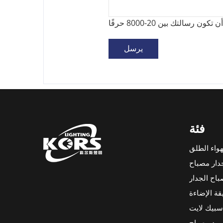
كون رسالتك بين 20-8000 حرفًا
فئة
هواء الطلق
دار مصباح
اح الجدار
قة الإضاءة
سبيك لايت
ود مصباح