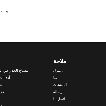
يجب أن ت
ملاحة
منزل .
مصباح الجدار في ال
عنا
أدى الج
المنتجات
مصب
رسالة
حدي
اتصل بنا
عم