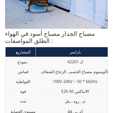
مصباح الجدار مصباح أسود في الهواء
الطلق المواصفات :
بارامتر
المشاريع
ك 42201
نموذج .
الألومنيوم مصباح الجسم ، الزجاج الشفاف
قماش
100V-240V ~ 50 * 660Hz
الفولطية
E26 ماكس 60W
قوة
ثبت
م ، روه ، يتل
مستوى الحماية
آي بي 44